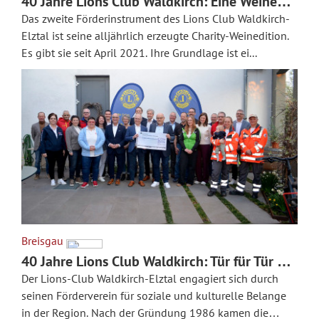
40 Jahre Lions Club Wald­kirch: Eine Wein­edi­
tion für den guten Zweck
Das zweite Förderinstrument des Lions Club Waldkirch-
Elztal ist seine alljährlich erzeugte Charity-Weinedition.
Es gibt sie seit April 2021. Ihre Grundlage ist ei...
Breisgau
40 Jahre Lions Club Wald­kirch: Tür für Tür ein
Gewinn
Der Lions-Club Waldkirch-Elztal engagiert sich durch
seinen Förderverein für soziale und kulturelle Belange
in der Region. Nach der Gründung 1986 kamen die